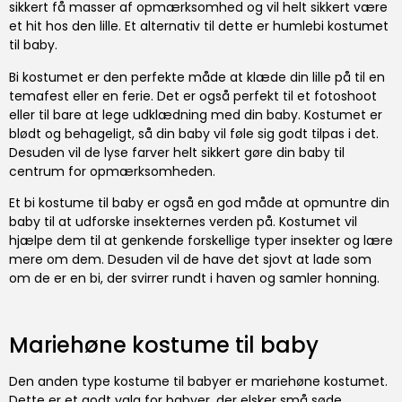
sikkert få masser af opmærksomhed og vil helt sikkert være
et hit hos den lille. Et alternativ til dette er humlebi kostumet
til baby.
Bi kostumet er den perfekte måde at klæde din lille på til en
temafest eller en ferie. Det er også perfekt til et fotoshoot
eller til bare at lege udklædning med din baby. Kostumet er
blødt og behageligt, så din baby vil føle sig godt tilpas i det.
Desuden vil de lyse farver helt sikkert gøre din baby til
centrum for opmærksomheden.
Et bi kostume til baby er også en god måde at opmuntre din
baby til at udforske insekternes verden på. Kostumet vil
hjælpe dem til at genkende forskellige typer insekter og lære
mere om dem. Desuden vil de have det sjovt at lade som
om de er en bi, der svirrer rundt i haven og samler honning.
Mariehøne kostume til baby
Den anden type kostume til babyer er mariehøne kostumet.
Dette er et godt valg for babyer, der elsker små søde