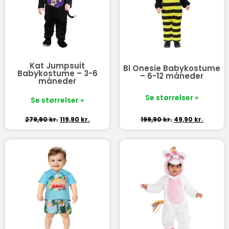
Kat Jumpsuit
Bi Onesie Babykostume
Babykostume – 3-6
– 6-12 måneder
måneder
Se størrelser »
Se størrelser »
279,90
kr.
119,90
kr.
199,90
kr.
49,90
kr.