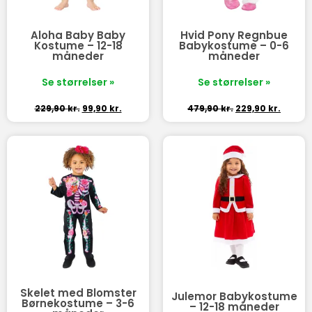
Aloha Baby Baby
Hvid Pony Regnbue
Kostume – 12-18
Babykostume – 0-6
måneder
måneder
Se størrelser »
Se størrelser »
229,90
kr.
99,90
kr.
479,90
kr.
229,90
kr.
Skelet med Blomster
Julemor Babykostume
Børnekostume – 3-6
– 12-18 måneder