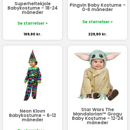
Superheltekjole
Pingvin Baby Kostume –
Babykostume – 18-24
0-6 måneder
måneder
Se størrelser »
Se størrelser »
169,90
kr.
229,90
kr.
Star Wars The
Neon Klovn
Mandalorian™ Grogu
Babykostume – 6-12
Baby Kostume – 12-24
måneder
måneder