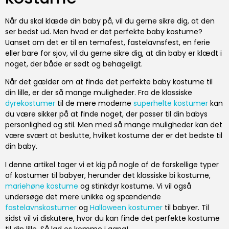
Når du skal klæde din baby på, vil du gerne sikre dig, at den
ser bedst ud. Men hvad er det perfekte baby kostume?
Uanset om det er til en temafest, fastelavnsfest, en ferie
eller bare for sjov, vil du gerne sikre dig, at din baby er klædt i
noget, der både er sødt og behageligt.
Når det gælder om at finde det perfekte baby kostume til
din lille, er der så mange muligheder. Fra de klassiske
dyrekostumer
til de mere moderne
superhelte kostumer
kan
du være sikker på at finde noget, der passer til din babys
personlighed og stil. Men med så mange muligheder kan det
være svært at beslutte, hvilket kostume der er det bedste til
din baby.
I denne artikel tager vi et kig på nogle af de forskellige typer
af kostumer til babyer, herunder det klassiske bi kostume,
mariehøne kostume
og stinkdyr kostume. Vi vil også
undersøge det mere unikke og spændende
fastelavnskostumer
og
Halloween kostumer
til babyer. Til
sidst vil vi diskutere, hvor du kan finde det perfekte kostume
til din lille. Så lad os komme i gang!