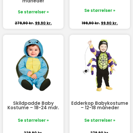
måneder
Se størrelser »
Se størrelser »
279,90
kr.
99,90
kr.
199,90
kr.
99,90
kr.
Skildpadde Baby
Edderkop Babykostume
Kostume – 18-24 mdr.
– 12-18 måneder
Se størrelser »
Se størrelser »
229,90
kr.
279,90
kr.