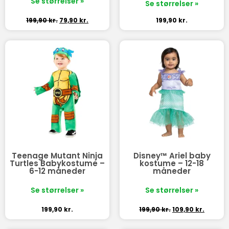
Se størrelser »
Se størrelser »
199,90
kr.
79,90
kr.
199,90
kr.
Teenage Mutant Ninja
Disney™ Ariel baby
Turtles Babykostume –
kostume – 12-18
6-12 måneder
måneder
Se størrelser »
Se størrelser »
199,90
kr.
199,90
kr.
109,90
kr.