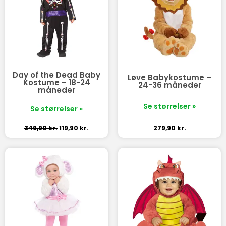
Day of the Dead Baby
Løve Babykostume –
Kostume – 18-24
24-36 måneder
måneder
Se størrelser »
Se størrelser »
349,90
kr.
119,90
kr.
279,90
kr.