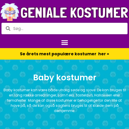
Se årets mest populære kostumer her »
Baby kostumer
Baby kostumer kan være både utrolig søde og sjove. De kan bruges til
en lang række anledninger, som f.eks. fastelavn, Halloween eller
temafester. Mange af disse kostumer er behagelige for den lille at
have på, så de kan også sagtens bruges til at klæde dem på
derhjemme.