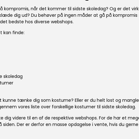
på kompromis, når det kommer til sidste skoledag? Og er det virkel
at klæde dig ud? Du behøver på ingen måder at gå på kompromis
af det bedste hos diverse webshops.
t kan finde:
te skoledag
stumer
 kunne tænke dig som kostume? Eller er du helt lost og mangler 
gennem vores liste over forskellige kostumer til sidste skoledag.
likke dig videre til en af de respektive webshops. For de har et me
å siden. Der er derfor en masse opdagelse i vente, hvis du gerne 