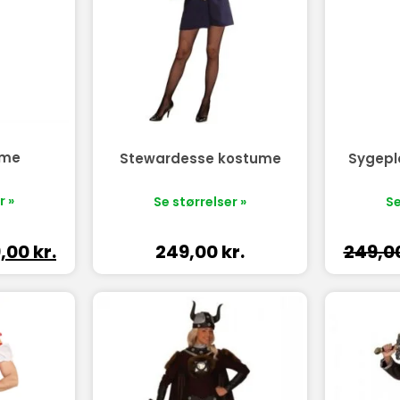
ume
Stewardesse kostume
Sygepl
r »
Se størrelser »
Se
249,00
kr.
249,0
9,00
kr.