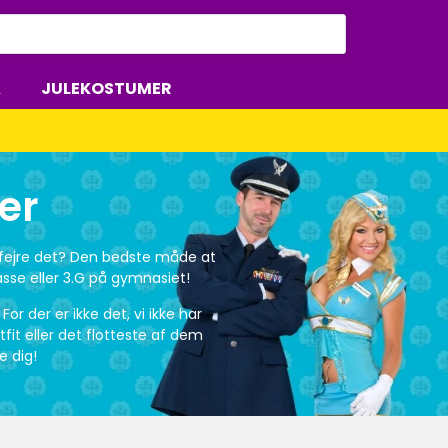
A
JULEKOSTUMER
er
 fejre det? Den bedste måde at
asse eller 3.G på gymnasiet!
or der er ikke det, vi ikke har
it eller det flotteste af dem
re dig!