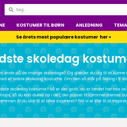
NE
KOSTUMER TIL BØRN
ANLEDNING
TEM
Se årets mest populære kostumer her »
idste skoledag kostum
 en ende på de mange skoledage? Og glæder du dig til at kunne
ed et sidste skoledag kostume. Om den så står på fejring i 9. kl
sidste skoledag kostume? Så er det godt, du er landet her hos os. F
ops, så du kan dukke op i det, der passer til kammeraternes outf
ammen. Er du klar til at blive inspireret? For vi er klar til at inspire