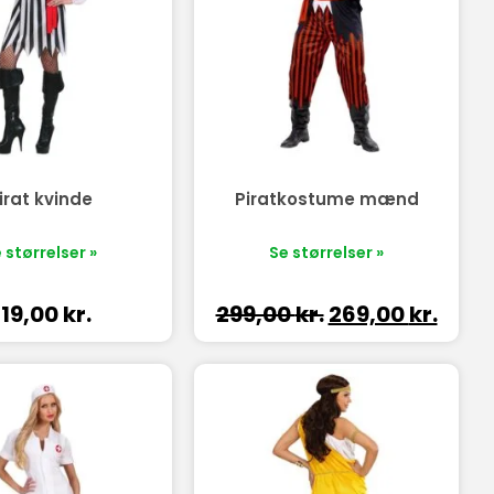
irat kvinde
Piratkostume mænd
 størrelser »
Se størrelser »
219,00
kr.
299,00
kr.
269,00
kr.