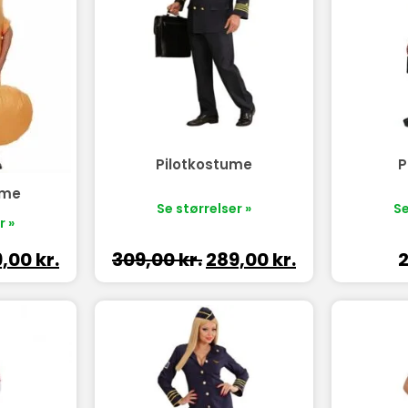
Pilotkostume
P
ume
Se størrelser »
Se
r »
9,00
kr.
309,00
kr.
289,00
kr.