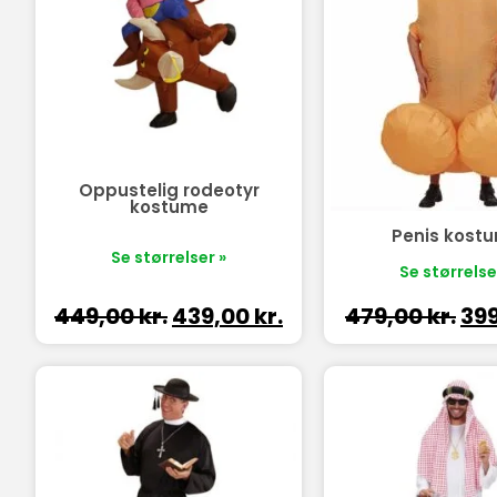
Oppustelig rodeotyr
kostume
Penis kost
Se størrelser »
Se størrelse
449,00
kr.
439,00
kr.
479,00
kr.
39