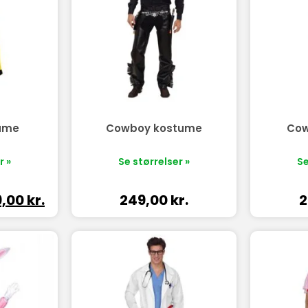
ume
Cowboy kostume
Cow
r »
Se størrelser »
Se
9,00
kr.
249,00
kr.
2