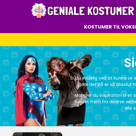
KOSTUMER TIL VOKS
S
Er du endelig ved at kunne se
gøre det på er så absolut m
Mangler du inspiration til et 
fundet frem fra diverse websh
alle s