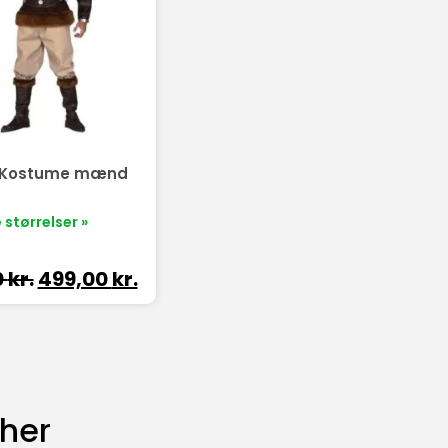
g Kostume mænd
 størrelser »
0
kr.
499,00
kr.
 her