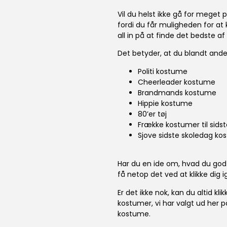
Vil du helst ikke gå for meget 
fordi du får muligheden for 
all in på at finde det bedste 
Det betyder, at du blandt ande
Politi kostume
Cheerleader kostume
Brandmands kostume
Hippie kostume
80’er tøj
Frække kostumer til sids
Sjove sidste skoledag ko
Har du en ide om, hvad du godt
få netop det ved at klikke dig i
Er det ikke nok, kan du altid k
kostumer, vi har valgt ud her p
kostume.