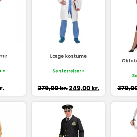
ume
Læge kostume
Oktob
r »
Se størrelser »
Se
279,00
kr.
249,00
kr.
379,0
r.