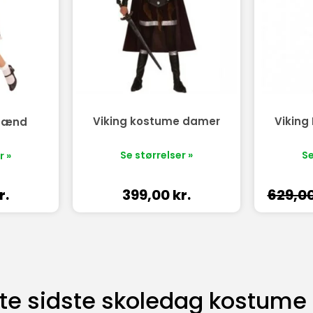
Viking kostume damer
Vikin
 mænd
Se størrelser »
Se
r »
r.
399,00
kr.
629,0
ste sidste skoledag kostume