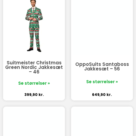
Suitmeister Christmas
OppoSuits Santaboss
Green Nordic Jakkesæt
Jakkesæt – 56
– 46
Se størrelser »
Se størrelser »
399,90
kr.
649,90
kr.