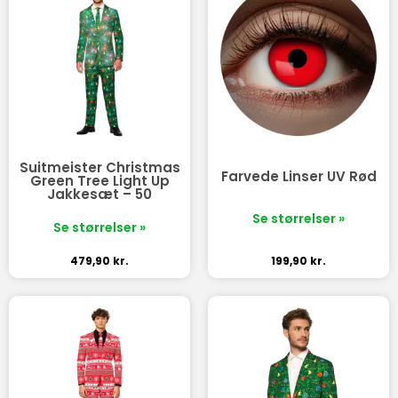
Suitmeister Christmas
Farvede Linser UV Rød
Green Tree Light Up
Jakkesæt – 50
Se størrelser »
Se størrelser »
479,90
kr.
199,90
kr.