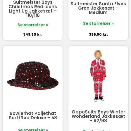
Suitmeister Boys
Suitmeister Santa Elves
Christmas Red Icons
Grøn Jakkesæt –
Light Up Jakkesæt –
Medium
110/116
Se størrelser »
Se størrelser »
349,90
kr.
399,90
kr.
OppoSuits Boys Winter
Bowlerhat Paljethat
Wonderland Jakkesæt
Sort/Rød Deluxe – 58
– 92/98
Se størrelser »