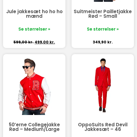
Jule jakkesæt ho ho ho
Suitmeister Pailletjakke
mænd
Rød – Small
Se størrelser »
Se størrelser »
599,00
kr.
499,00
kr.
349,90
kr.
50’erne Collegejakke
OppoSuits Red Devil
Rød – Medium/Large
Jakkesæt – 46