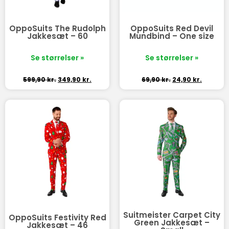
OppoSuits The Rudolph
OppoSuits Red Devil
Jakkesæt – 60
Mundbind – One size
Se størrelser »
Se størrelser »
599,90
kr.
349,90
kr.
69,90
kr.
24,90
kr.
Suitmeister Carpet City
OppoSuits Festivity Red
Green Jakkesæt –
Jakkesæt – 46