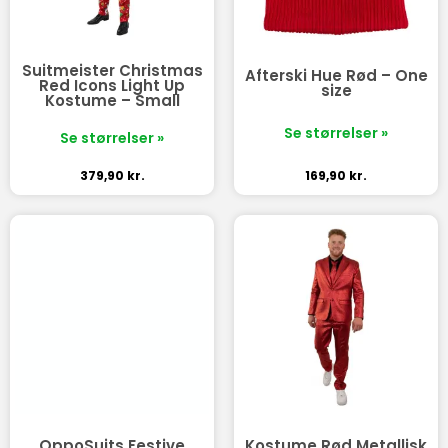
Suitmeister Christmas
Afterski Hue Rød – One
Red Icons Light Up
size
Kostume – Small
Se størrelser »
Se størrelser »
379,90
kr.
169,90
kr.
OppoSuits Festive
Kostume Rød Metallisk