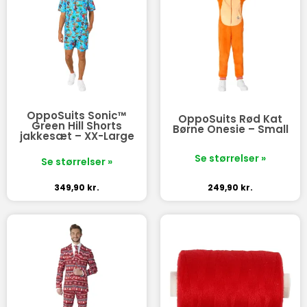
OppoSuits Sonic™
OppoSuits Rød Kat
Green Hill Shorts
Børne Onesie – Small
jakkesæt – XX-Large
Se størrelser »
Se størrelser »
349,90
kr.
249,90
kr.