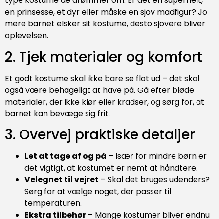
type kostume de drømmer om. Er det en superhelt,
en prinsesse, et dyr eller måske en sjov madfigur? Jo
mere barnet elsker sit kostume, desto sjovere bliver
oplevelsen.
2. Tjek materialer og komfort
Et godt kostume skal ikke bare se flot ud – det skal
også være behageligt at have på. Gå efter bløde
materialer, der ikke klør eller kradser, og sørg for, at
barnet kan bevæge sig frit.
3. Overvej praktiske detaljer
Let at tage af og på
– Især for mindre børn er
det vigtigt, at kostumet er nemt at håndtere.
Velegnet til vejret
– Skal det bruges udendørs?
Sørg for at vælge noget, der passer til
temperaturen.
Ekstra tilbehør
– Mange kostumer bliver endnu