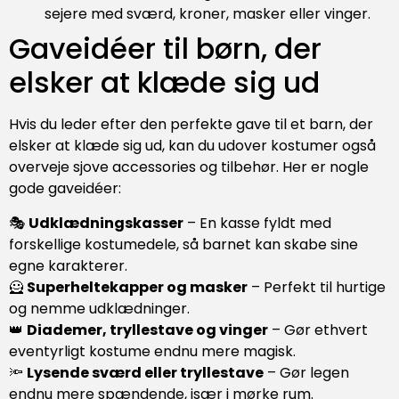
sejere med sværd, kroner, masker eller vinger.
Gaveidéer til børn, der
elsker at klæde sig ud
Hvis du leder efter den perfekte gave til et barn, der
elsker at klæde sig ud, kan du udover kostumer også
overveje sjove accessories og tilbehør. Her er nogle
gode gaveidéer:
🎭
Udklædningskasser
– En kasse fyldt med
forskellige kostumedele, så barnet kan skabe sine
egne karakterer.
🦸
Superheltekapper og masker
– Perfekt til hurtige
og nemme udklædninger.
👑
Diademer, tryllestave og vinger
– Gør ethvert
eventyrligt kostume endnu mere magisk.
🔦
Lysende sværd eller tryllestave
– Gør legen
endnu mere spændende, især i mørke rum.